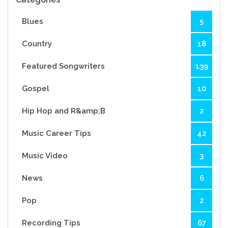
Blues
5
Country
18
Featured Songwriters
139
Gospel
10
Hip Hop and R&amp;B
2
Music Career Tips
42
Music Video
3
News
6
Pop
2
Recording Tips
67