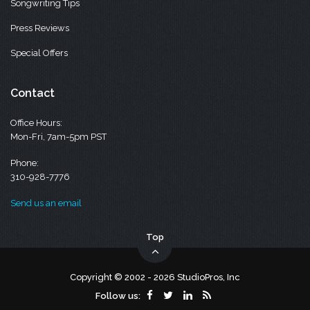
Songwriting Tips
Press Reviews
Special Offers
Contact
Office Hours:
Mon-Fri, 7am-5pm PST
Phone:
310-928-7776
Send us an email
Top
Copyright © 2002 - 2026 StudioPros, Inc
Follow us: